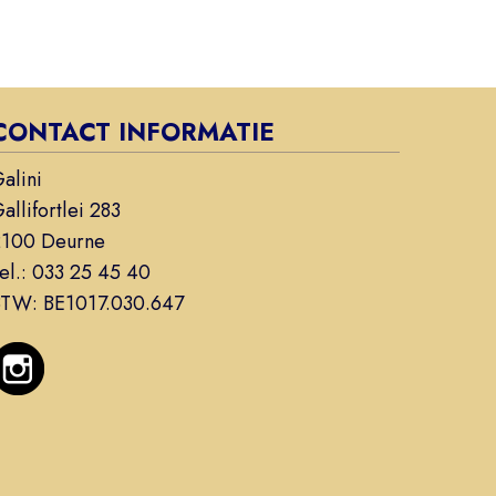
CONTACT INFORMATIE
alini
allifortlei 283
2100 Deurne
el.:
033 25 45 40
BTW:
BE1017.030.647