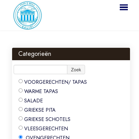
HOME
BESTELLEN
Categorieën
MENU
Zoek
RESERVATIES
VOORGERECHTEN/ TAPAS
LOGIN
WARME TAPAS
CONTACT
SALADE
GRIEKSE PITA
GRIEKSE SCHOTELS
VLEESGERECHTEN
OVENGERECHTEN